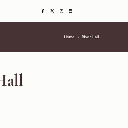
Home
River Hall
Hall